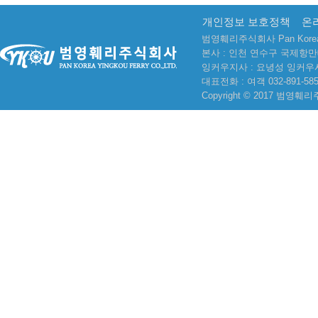
개인정보 보호정책
온
범영훼리주식회사 Pan Korea Yi
본사 : 인천 연수구 국제항만
잉커우지사 : 요녕성 잉커우
대표전화 : 여객 032-891-5858
Copyright © 2017 범영훼리주