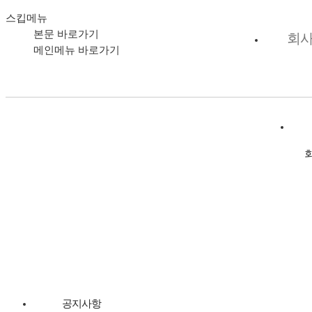
스킵메뉴
본문 바로가기
회
메인메뉴 바로가기
개인정보 보호정
범영훼리주식회사 Pan Korea Y
범영훼리 
고객서비스
본사 : 인천 연수구 국제항만
잉커우지사 : 요녕성 잉커
고객서비
공지사항