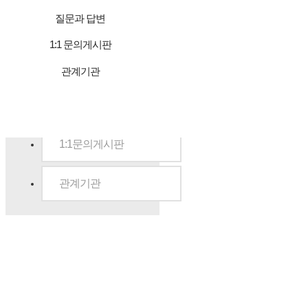
대표전화 : 여객 032-891-585
질문과 답변
Copyright © 2017 범영훼리
질문과 답변
1:1 문의게시판
: Q
공지사항
관계기관
질문과 답변
1:1문의게시판
관계기관