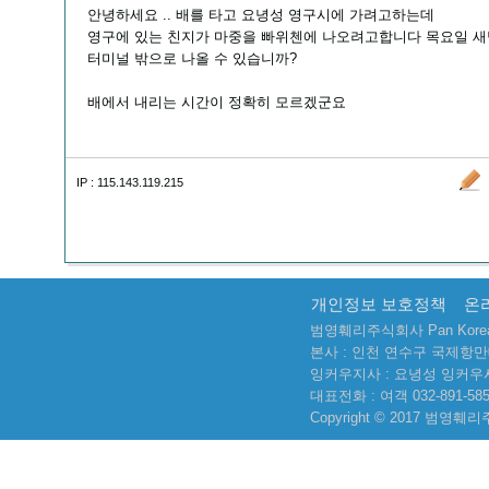
안녕하세요 .. 배를 타고 요녕성 영구시에 가려고하는데
영구에 있는 친지가 마중을 빠위첸에 나오려고합니다 목요일 새
터미널 밖으로 나올 수 있습니까?
배에서 내리는 시간이 정확히 모르겠군요
IP : 115.143.119.215
개인정보 보호정책
온
범영훼리주식회사 Pan Korea Yi
본사 : 인천 연수구 국제항만
잉커우지사 : 요녕성 잉커우
대표전화 : 여객 032-891-5858
Copyright © 2017 범영훼리주