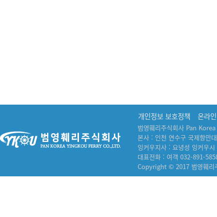
개인정보 보호정책
온라인
범영훼리주식회사 Pan Korea Yin
본사 : 인천 연수구 국제항만대
잉커우지사 : 요녕성 잉커우시
대표전화 : 여객 032-891-5858
Copyright © 2017 범영훼리주