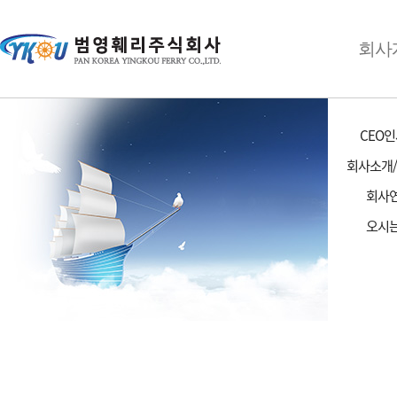
회사
고객서비스
공지사항
CEO
질문과 답변
회사소개
1:1문의게시판
관계기관
회사
오시
고객서비스
1:1 문의 게시판
범영훼리 소식
1:1 문의 게시판
: Customer Message